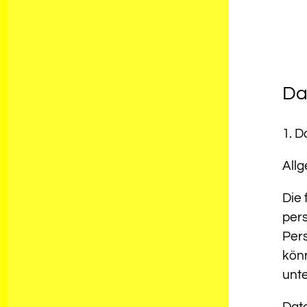
Da
1. D
All
Die 
per
Pers
kön
unte
Dat