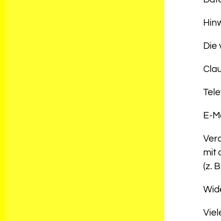
Hinw
Die 
Clau
Tele
E-Ma
Vera
mit
(z. 
Wide
Viel