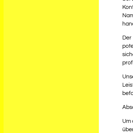
Kon
Name
han
Der 
pote
sich
prof
Unse
Leis
befo
Absc
Um d
übe