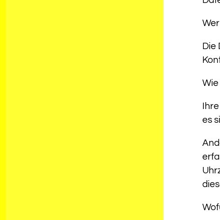
Wer 
Die 
Kon
Wie 
Ihre
es s
And
erfa
Uhrz
dies
Wofü