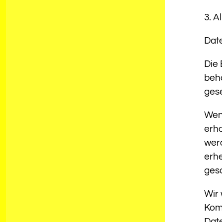
3. A
Dat
Die 
beh
gese
Wen
erho
werd
erhe
gesc
Wir 
Komm
Date