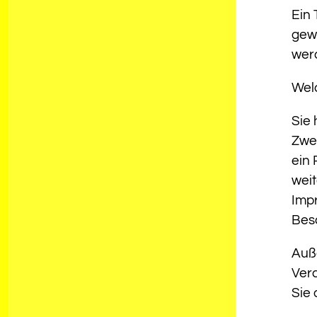
Ein 
gew
wer
Wel
Sie 
Zwe
ein 
weit
Imp
Bes
Auß
Ver
Sie 