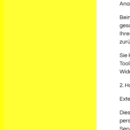
Anal
Beim
ges
Ihre
zurü
Sie 
Tool
Wide
2. H
Ext
Dies
per
Serv